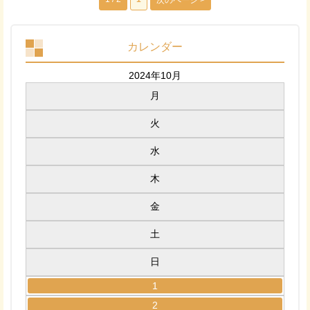
次のページ >
カレンダー
2024年10月
月
火
水
木
金
土
日
1
2