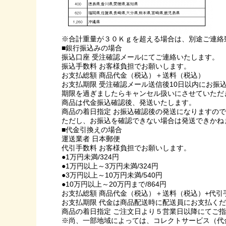
※合計重量が３０Ｋｇを超える場合は、別途ご連絡
■銀行振込みの場合
振込口座 受注確認メールにてご連絡いたします。
振込手数料 お客様負担でお願いします。
お支払総額 商品代金（税込）＋送料（税込）
お支払期限 受注確認メール送信後10日以内にお振
期限を過ぎましたらキャンセル扱いにさせていただ
商品は代金振込確認後、発送いたします。
商品の着日指定 お振込確認後の発送になりますの
ただし、お振込を確認できない場合は発送できかね
■代金引換えの場合
運送業者 日本郵便
代引手数料 お客様負担でお願いします。
●1万円未満/324円
●1万円以上～3万円未満/324円
●3万円以上～10万円未満/540円
●10万円以上～20万円まで/864円
お支払総額 商品代金（税込）＋送料（税込）+代引
お支払期限 代金は商品配送時に配送員にお支払く
商品の着日指定 ご注文日より５営業日以降にてご
※尚、一部地域によっては、コレクトサービス（代