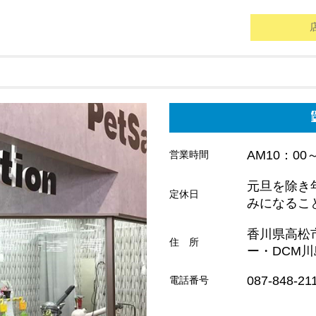
AM10：00
営業時間
元旦を除き
定休日
みになるこ
香川県高松
住 所
ー・DCM
087-848-21
電話番号