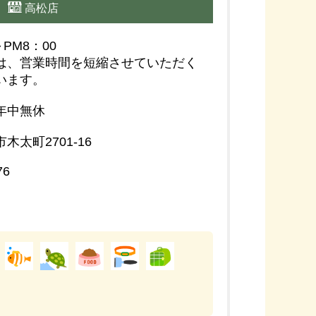
高松店
～PM8：00
は、営業時間を短縮させていただく
います。
年中無休
木太町2701-16
76