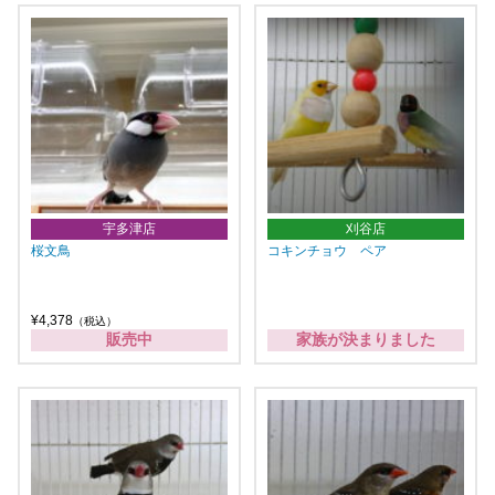
宇多津店
刈谷店
桜文鳥
コキンチョウ ペア
¥4,378
（税込）
販売中
家族が決まりました