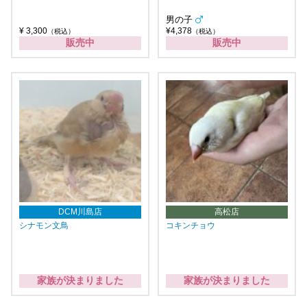
男の子
¥ 3,300
¥4,378
（税込）
（税込）
販売中
販売中
DCM川島店
高松店
シナモン文鳥
コキンチョウ
家族が決まりました
家族が決まりました