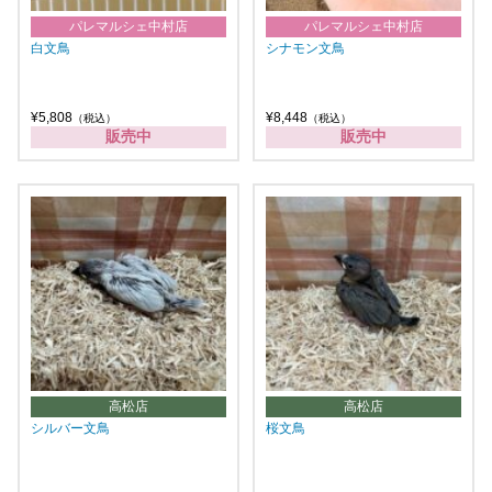
パレマルシェ中村店
パレマルシェ中村店
白文鳥
シナモン文鳥
¥5,808
¥8,448
（税込）
（税込）
販売中
販売中
高松店
高松店
シルバー文鳥
桜文鳥