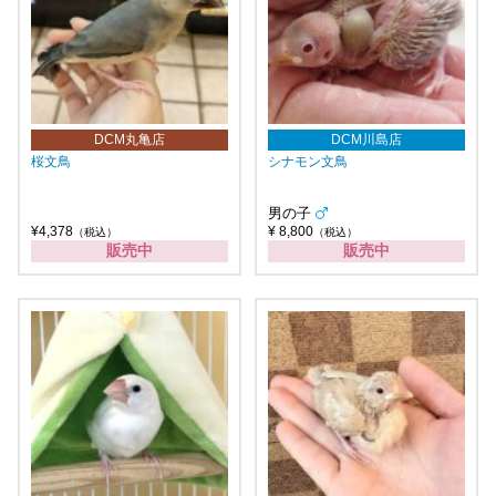
DCM丸亀店
DCM川島店
桜文鳥
シナモン文鳥
男の子
¥4,378
¥ 8,800
（税込）
（税込）
販売中
販売中