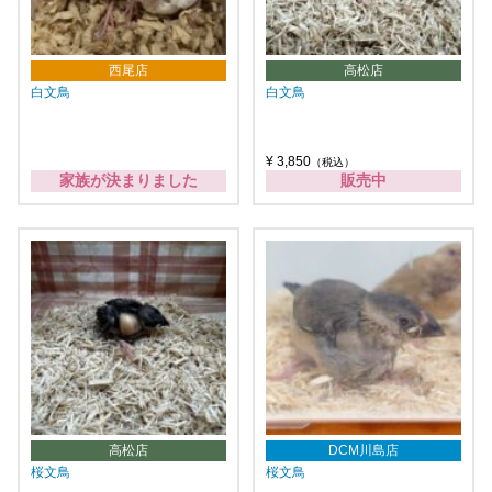
西尾店
高松店
白文鳥
白文鳥
¥ 3,850
（税込）
家族が決まりました
販売中
高松店
DCM川島店
桜文鳥
桜文鳥