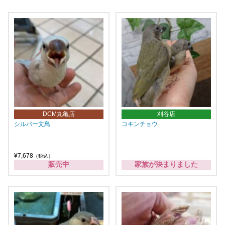
DCM丸亀店
刈谷店
シルバー文鳥
コキンチョウ
¥7,678
（税込）
販売中
家族が決まりました