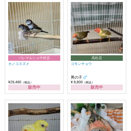
パレマルシェ中村店
高松店
カノコスズメ
コモンチョウ
男の子
¥29,480
¥ 8,800
（税込）
（税込）
販売中
販売中