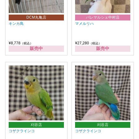
DCM丸亀店
パレマルシェ中村店
キンカ鳥
マメルリハ
¥8,778
¥27,280
（税込）
（税込）
販売中
販売中
刈谷店
刈谷店
コザクラインコ
コザクラインコ