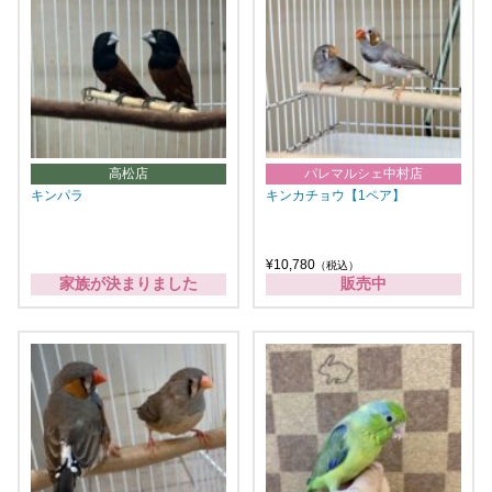
高松店
パレマルシェ中村店
キンパラ
キンカチョウ【1ペア】
¥10,780
（税込）
家族が決まりました
販売中