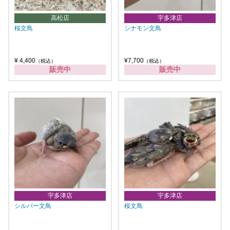
高松店
宇多津店
桜文鳥
シナモン文鳥
¥ 4,400
¥7,700
（税込）
（税込）
販売中
販売中
宇多津店
宇多津店
シルバー文鳥
桜文鳥