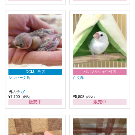
DCM川島店
パレマルシェ中村店
シルバー文鳥
白文鳥
男の子
¥7,700
¥5,808
（税込）
（税込）
販売中
販売中