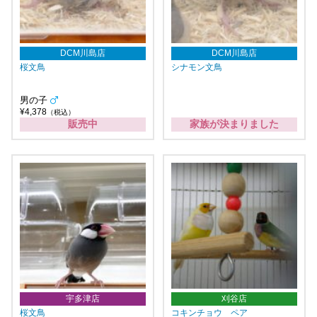
DCM川島店
DCM川島店
桜文鳥
シナモン文鳥
男の子
¥4,378
（税込）
販売中
家族が決まりました
宇多津店
刈谷店
桜文鳥
コキンチョウ ペア