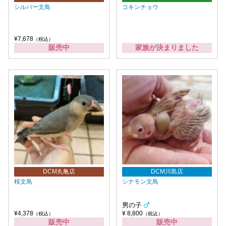
シルバー文鳥
コキンチョウ
¥7,678
（税込）
販売中
家族が決まりました
DCM丸亀店
DCM川島店
桜文鳥
シナモン文鳥
男の子
¥4,378
¥ 8,800
（税込）
（税込）
販売中
販売中