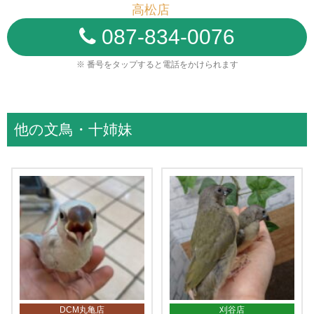
高松店
087-834-0076
※ 番号をタップすると電話をかけられます
他の文鳥・十姉妹
DCM丸亀店
刈谷店