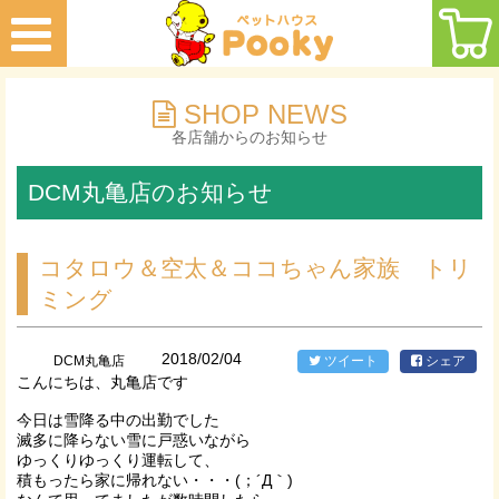
SHOP NEWS
各店舗からのお知らせ
DCM丸亀店のお知らせ
コタロウ＆空太＆ココちゃん家族 トリ
ミング
2018/02/04
DCM丸亀店
ツイート
シェア
こんにちは、丸亀店です
今日は雪降る中の出勤でした
滅多に降らない雪に戸惑いながら
ゆっくりゆっくり運転して、
積もったら家に帰れない・・・(；´Д｀)