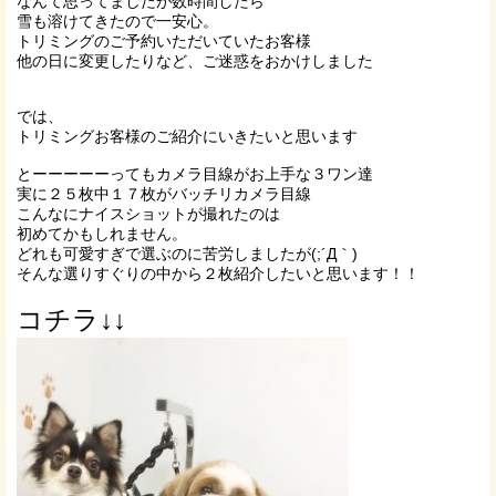
なんて思ってましたが数時間したら
雪も溶けてきたので一安心。
トリミングのご予約いただいていたお客様
他の日に変更したりなど、ご迷惑をおかけしました
では、
トリミングお客様のご紹介にいきたいと思います
とーーーーーってもカメラ目線がお上手な３ワン達
実に２５枚中１７枚がバッチリカメラ目線
こんなにナイスショットが撮れたのは
初めてかもしれません。
どれも可愛すぎで選ぶのに苦労しましたが(;´Д｀)
そんな選りすぐりの中から２枚紹介したいと思います！！
コチラ↓↓