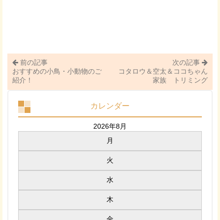
前の記事
次の記事
おすすめの小鳥・小動物のご
コタロウ＆空太＆ココちゃん
紹介！
家族 トリミング
カレンダー
2026年8月
月
火
水
木
金