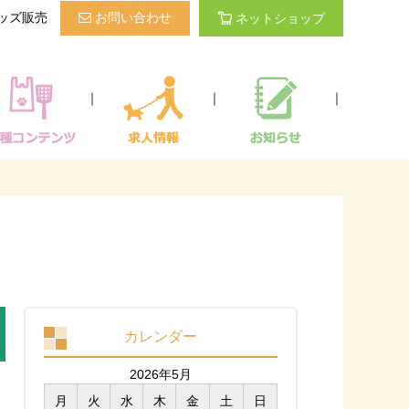
ッズ販売
お問い合わせ
ネットショップ
｜
｜
｜
カレンダー
2026年5月
月
火
水
木
金
土
日