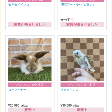
セキセイインコ
MIX(プードル×パピヨン）
女の子
家族が決まりました
家族が決まりました
パレマルシェ中村店
パレマルシェ中村店
ロップイヤー
オカメインコ
¥25,080
¥30,580
（税込）
（税込）
販売中
販売中