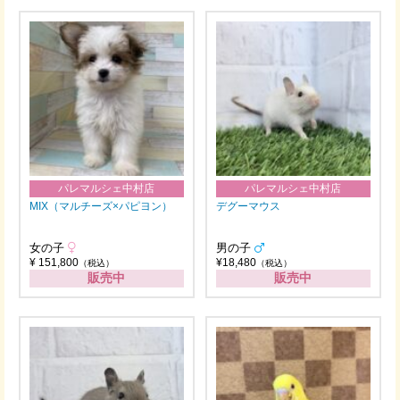
パレマルシェ中村店
パレマルシェ中村店
MIX（マルチーズ×パピヨン）
デグーマウス
女の子
男の子
¥ 151,800
¥18,480
（税込）
（税込）
販売中
販売中