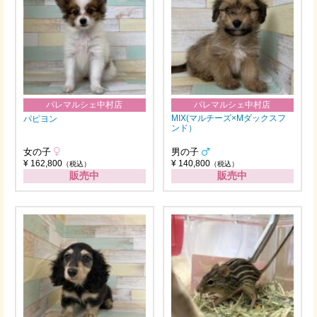
パレマルシェ中村店
パレマルシェ中村店
MIX(マルチーズ×Mダックスフ
パピヨン
ンド）
女の子
男の子
¥ 162,800
¥ 140,800
（税込）
（税込）
販売中
販売中