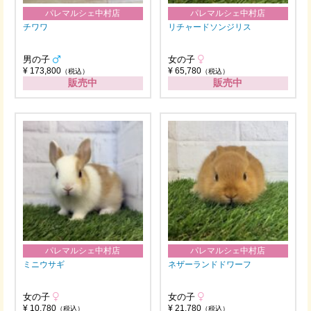
パレマルシェ中村店
パレマルシェ中村店
チワワ
リチャードソンジリス
男の子
女の子
¥ 173,800
¥ 65,780
（税込）
（税込）
販売中
販売中
パレマルシェ中村店
パレマルシェ中村店
ミニウサギ
ネザーランドドワーフ
女の子
女の子
¥ 10,780
¥ 21,780
（税込）
（税込）