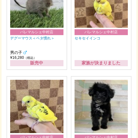
パレマルシェ中村店
パレマルシェ中村店
デグーマウス＜ベタ慣れ＞
セキセイインコ
男の子
¥16,280
（税込）
販売中
家族が決まりました
パレマルシェ中村店
パレマルシェ中村店