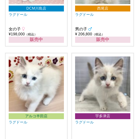
DCM川島店
西尾店
ラグドール
ラグドール
女の子
男の子
¥198,000
¥ 206,800
（税込）
（税込）
販売中
販売中
アルコ半田店
宇多津店
ラグドール
ラグドール