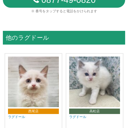
※ 番号をタップすると電話をかけられます
他のラグドール
西尾店
高松店
ラグドール
ラグドール