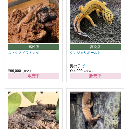
高松店
高松店
ストケスイワトカゲ
タンジェリボールド
男の子
¥99,000
¥44,000
（税込）
（税込）
販売中
販売中