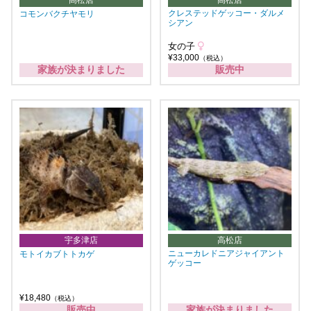
高松店
高松店
クレステッドゲッコー・ダルメ
コモンバクチヤモリ
シアン
女の子
¥33,000
（税込）
家族が決まりました
販売中
宇多津店
高松店
ニューカレドニアジャイアント
モトイカブトトカゲ
ゲッコー
¥18,480
（税込）
販売中
家族が決まりました