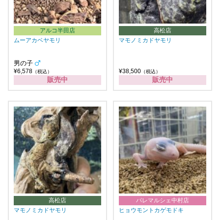
アルコ半田店
高松店
ムーアカベヤモリ
マモノミカドヤモリ
男の子
¥6,578
¥38,500
（税込）
（税込）
販売中
販売中
高松店
パレマルシェ中村店
マモノミカドヤモリ
ヒョウモントカゲモドキ