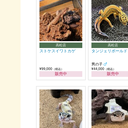
高松店
高松店
ストケスイワトカゲ
タンジェリボールド
男の子
¥99,000
¥44,000
（税込）
（税込）
販売中
販売中