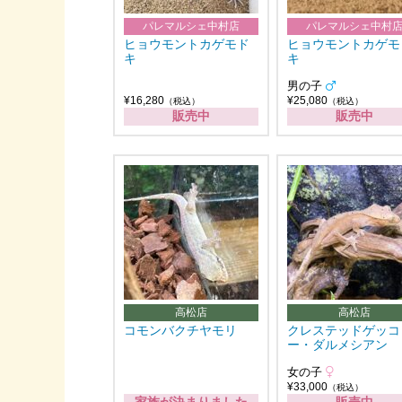
パレマルシェ中村店
パレマルシェ中村
ヒョウモントカゲモド
ヒョウモントカゲモ
キ
キ
男の子
¥16,280
¥25,080
（税込）
（税込）
販売中
販売中
高松店
高松店
コモンバクチヤモリ
クレステッドゲッコ
ー・ダルメシアン
女の子
¥33,000
（税込）