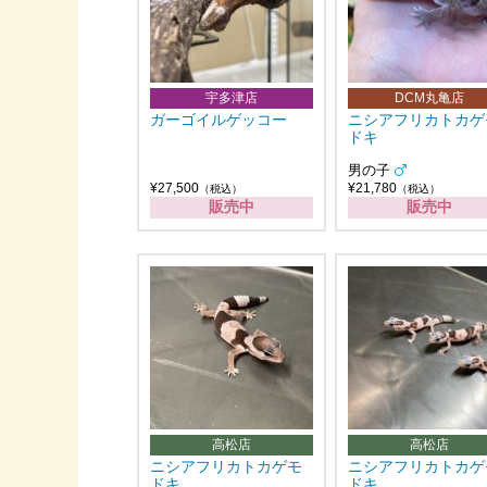
宇多津店
DCM丸亀店
ガーゴイルゲッコー
ニシアフリカトカゲ
ドキ
男の子
¥27,500
¥21,780
（税込）
（税込）
販売中
販売中
高松店
高松店
ニシアフリカトカゲモ
ニシアフリカトカゲ
ドキ
ドキ