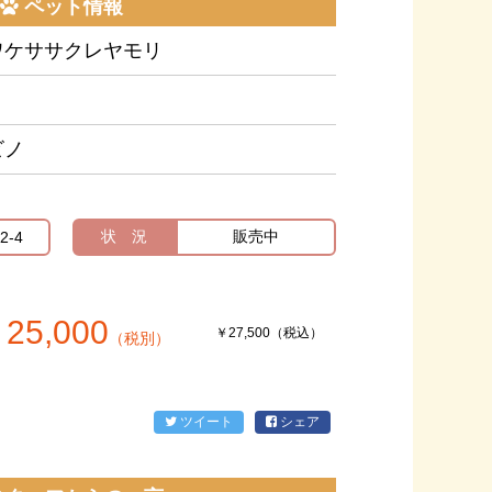
ペット情報
ワケササクレヤモリ
ビノ
状 況
販売中
2‐4
25,000
￥27,500（税込）
（税別）
ツイート
シェア