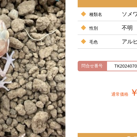
ソメ
種類名
不明
性別
アル
毛色
問合せ番号
TK2024070
￥
通常価格