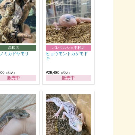
高松店
パレマルシェ中村店
ノミカドヤモリ
ヒョウモントカゲモド
キ
000
¥29,480
（税込）
（税込）
販売中
販売中