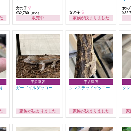
女の子
女の
女の子
¥32,780
¥32,
（税込）
た
販売中
家族が決まりました
宇多津店
宇多津店
キ
ガーゴイルゲッコー
クレステッドゲッコー
クレ
た
家族が決まりました
家族が決まりました
家