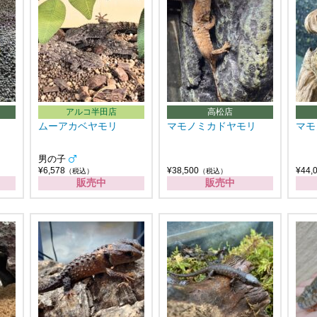
アルコ半田店
高松店
ムーアカベヤモリ
マモノミカドヤモリ
マモ
男の子
¥6,578
¥38,500
¥44,
（税込）
（税込）
販売中
販売中