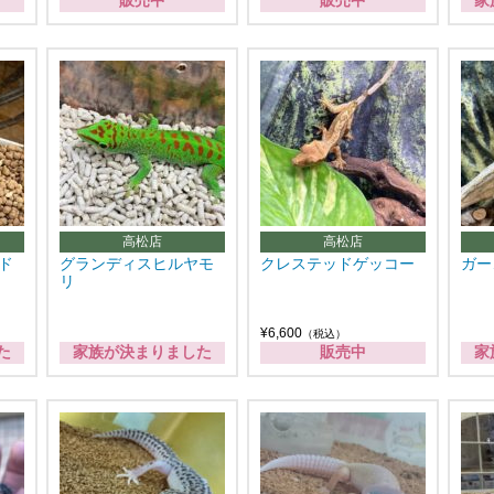
販売中
販売中
家
高松店
高松店
ド
グランディスヒルヤモ
クレステッドゲッコー
ガー
リ
¥6,600
（税込）
た
家族が決まりました
販売中
家