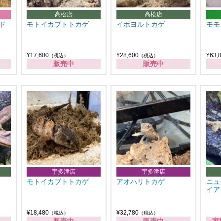
店
高松店
高松店
ド
モトイカブトトカゲ
イボヨルトカゲ
モモ
¥17,600
¥28,600
¥63,
（税込）
（税込）
販売中
販売中
宇多津店
宇多津店
モトイカブトトカゲ
アオハリトカゲ
ニュ
イア
¥18,480
¥32,780
（税込）
（税込）