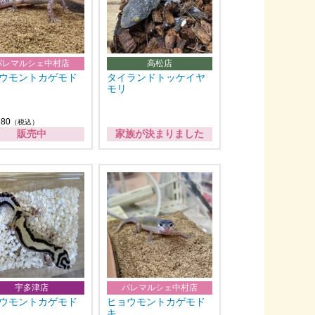
パレマルシェ中村店
高松店
ウモントカゲモド
タイランドトッケイヤ
モリ
280
（税込）
販売中
家族が決まりました
宇多津店
パレマルシェ中村店
ウモントカゲモド
ヒョウモントカゲモド
キ