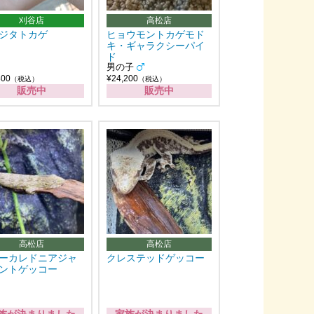
刈谷店
高松店
ジタトカゲ
ヒョウモントカゲモド
キ・ギャラクシーパイ
ド
男の子
800
¥24,200
（税込）
（税込）
販売中
販売中
高松店
高松店
ーカレドニアジャ
クレステッドゲッコー
ントゲッコー