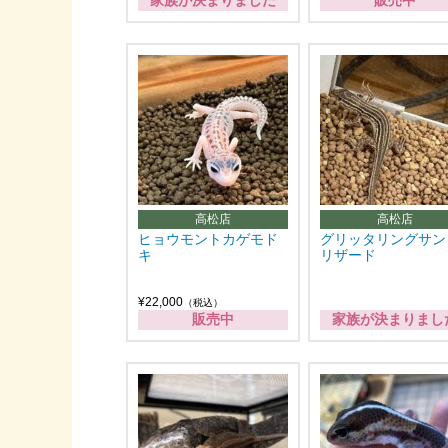
家族が決まりました
販売中
高松店
高松店
ヒョウモントカゲモド
グリッタリングサン
キ
リザード
¥22,000
（税込）
販売中
家族が決まりまし