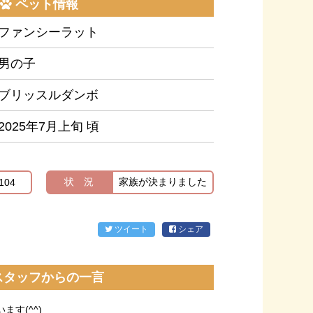
ペット情報
ファンシーラット
男の子
ブリッスルダンボ
2025年7月上旬 頃
状 況
家族が決まりました
104
ツイート
シェア
スタッフからの一言
す(^^)