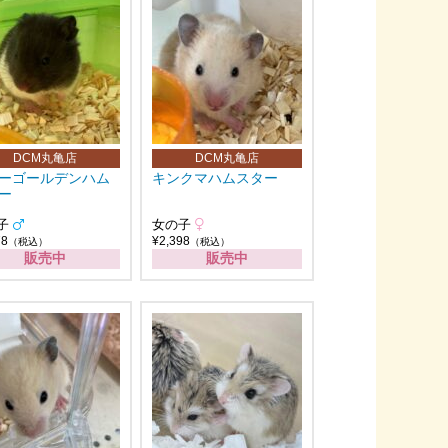
DCM丸亀店
DCM丸亀店
ーゴールデンハム
キンクマハムスター
ー
子
女の子
78
¥2,398
（税込）
（税込）
販売中
販売中