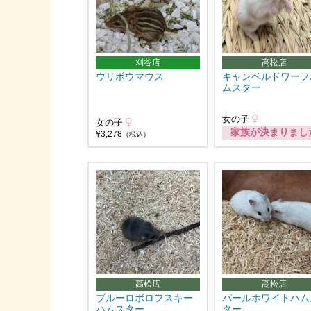
刈谷店
高松店
ウリボウマウス
キャンベルドワーフ
ムスター
女の子
女の子
家族が決まりまし
¥3,278
（税込）
高松店
高松店
ブルーロボロフスキー
パールホワイトハム
ハムスター
ター