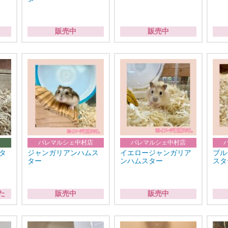
販売中
販売中
パレマルシェ中村店
パレマルシェ中村店
タ
ジャンガリアンハムス
イエロージャンガリア
ブル
ター
ンハムスター
スタ
た
販売中
販売中