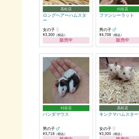
高松店
刈谷店
ロングヘアーハムスタ
ファンシーラット
ー
女の子
男の子
¥3,300
¥4,708
（税込）
（税込）
販売中
販売中
刈谷店
高松店
パンダマウス
キンクマハムスター
男の子
女の子
¥3,718
¥3,300
（税込）
（税込）