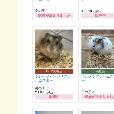
女の子
¥ 1,650
（税込）
家族が決まりました
販売中
DCM丸亀店
高松店
グレージャンガリアン
ダルメシアンハムス
ハムスター
ー
男の子
男の子
¥ 1,078
（税込）
販売中
家族が決まりまし