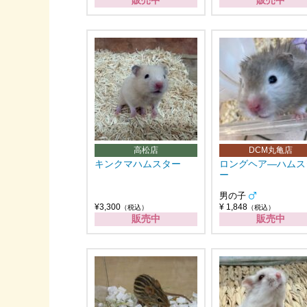
販売中
販売中
高松店
DCM丸亀店
キンクマハムスター
ロングヘア―ハムス
ー
男の子
¥3,300
¥ 1,848
（税込）
（税込）
販売中
販売中