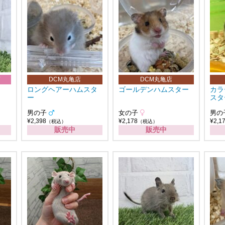
店
DCM丸亀店
DCM丸亀店
ロングヘアーハムスタ
ゴールデンハムスター
カラ
ー
スタ
男の子
女の子
男の
¥2,398
¥2,178
¥2,1
（税込）
（税込）
販売中
販売中