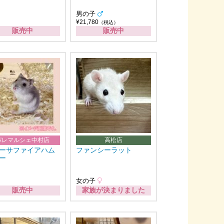
男の子
¥21,780
（税込）
販売中
販売中
パレマルシェ中村店
高松店
ーサファイアハム
ファンシーラット
ー
女の子
販売中
家族が決まりました