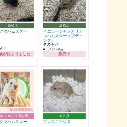
高松店
高松店
クマハムスター
イエロージャンガリア
ンハムスター（プディ
ング）
男の子
子
¥ 1,980
（税込）
族が決まりました
販売中
パレマルシェ中村店
刈谷店
クマハムスター
マカロニマウス