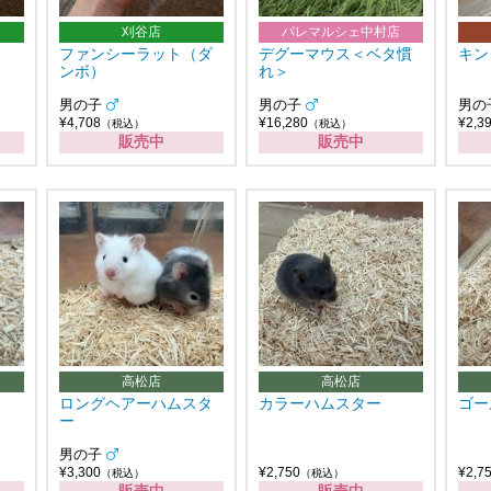
刈谷店
パレマルシェ中村店
ファンシーラット（ダ
デグーマウス＜ベタ慣
キン
ンボ）
れ＞
男の子
男の子
男の
¥4,708
¥16,280
¥2,3
（税込）
（税込）
販売中
販売中
高松店
高松店
ロングヘアーハムスタ
カラーハムスター
ゴー
ー
男の子
¥3,300
¥2,750
¥2,7
（税込）
（税込）