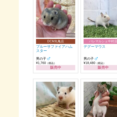
DCM丸亀店
パレマルシェ中村
ブルーサファイアハム
デグーマウス
スター
男の子
男の子
¥1,760
¥18,480
（税込）
（税込）
販売中
販売中