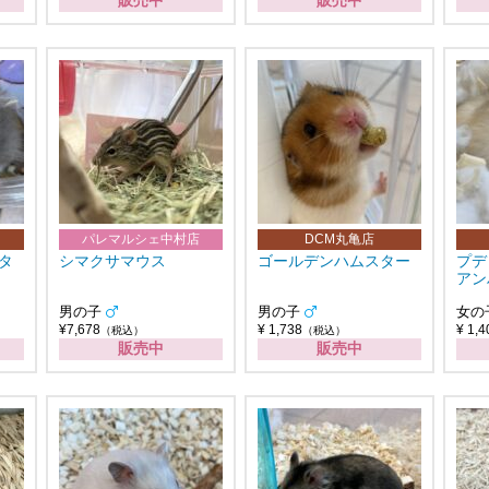
販売中
販売中
パレマルシェ中村店
DCM丸亀店
タ
シマクサマウス
ゴールデンハムスター
プデ
アン
男の子
男の子
女の
¥7,678
¥ 1,738
¥ 1,4
（税込）
（税込）
販売中
販売中