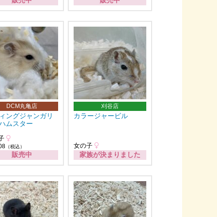
販売中
販売中
DCM丸亀店
刈谷店
ィングジャンガリ
カラージャービル
ハムスター
子
女の子
08
（税込）
販売中
家族が決まりました