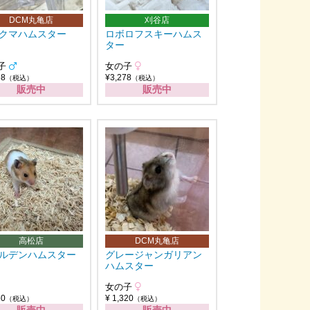
DCM丸亀店
刈谷店
クマハムスター
ロボロフスキーハムス
ター
子
女の子
98
¥3,278
（税込）
（税込）
販売中
販売中
高松店
DCM丸亀店
ルデンハムスター
グレージャンガリアン
ハムスター
女の子
50
¥ 1,320
（税込）
（税込）