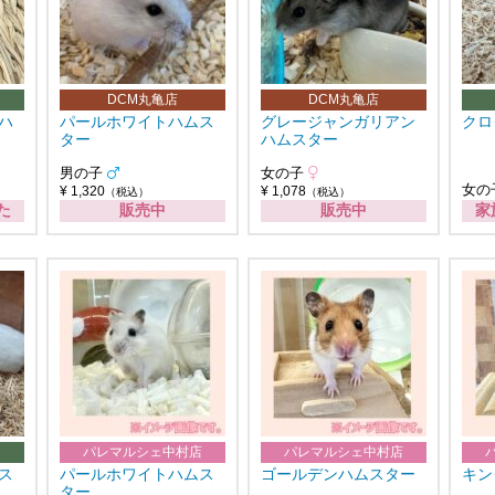
DCM丸亀店
DCM丸亀店
ハ
パールホワイトハムス
グレージャンガリアン
クロ
ター
ハムスター
男の子
女の子
女の
¥ 1,320
¥ 1,078
（税込）
（税込）
た
販売中
販売中
家
パレマルシェ中村店
パレマルシェ中村店
ス
パールホワイトハムス
ゴールデンハムスター
キン
ター