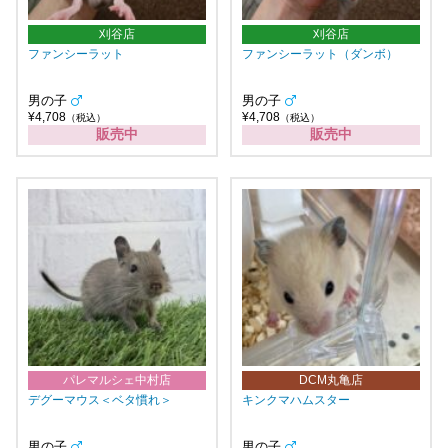
刈谷店
刈谷店
ファンシーラット
ファンシーラット（ダンボ）
男の子
男の子
¥4,708
¥4,708
（税込）
（税込）
販売中
販売中
パレマルシェ中村店
DCM丸亀店
デグーマウス＜ベタ慣れ＞
キンクマハムスター
男の子
男の子