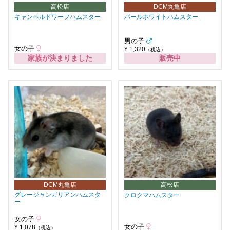
高松店
DCM丸亀店
キャンベルドワーフハムスター
パールホワイトハムスター
男の子
女の子
¥ 1,320
（税込）
家族が決まりました
販売中
DCM丸亀店
高松店
グレージャンガリアンハムスタ
クロクマハムスター
ー
女の子
女の子
¥ 1,078
（税込）