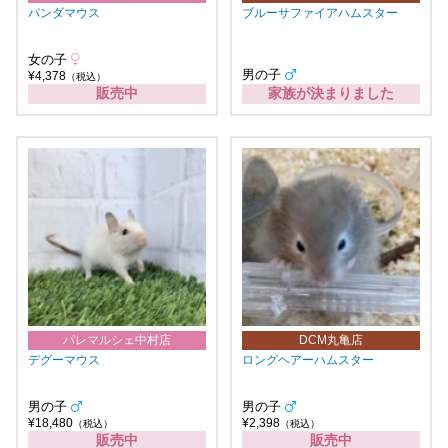
パンダマウス
ブルーサファイアハムスター
女の子
男の子
¥4,378
（税込）
販売中
家族が決まりました
パレマルシェ中村店
DCM丸亀店
デグーマウス
ロングヘアーハムスター
男の子
男の子
¥18,480
¥2,398
（税込）
（税込）
販売中
販売中