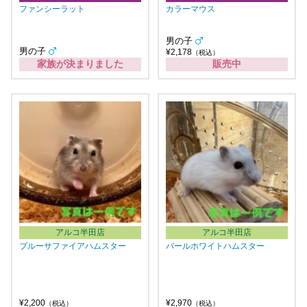
ファンシーラット
カラーマウス
男の子
男の子
¥2,178
（税込）
家族が決まりました
販売中
アルコ半田店
アルコ半田店
ブルーサファイアハムスター
パールホワイトハムスター
¥2,200
¥2,970
（税込）
（税込）