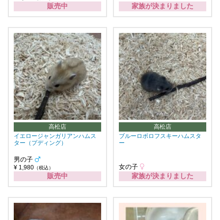
販売中
家族が決まりました
高松店
高松店
イエロージャンガリアンハムス
ブルーロボロフスキーハムスタ
ター（プディング）
ー
男の子
女の子
¥ 1,980
（税込）
販売中
家族が決まりました