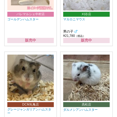
パレマルシェ中村店
刈谷店
ゴールデンハムスター
マカロニマウス
男の子
¥21,780
（税込）
販売中
販売中
DCM丸亀店
高松店
グレージャンガリアンハムスタ
ダルメシアンハムスター
ー