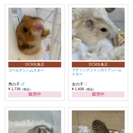
DCM丸亀店
DCM丸亀店
プディングジャンガリアンハム
ゴールデンハムスター
スター
男の子
女の子
¥ 1,738
¥ 1,408
（税込）
（税込）
販売中
販売中