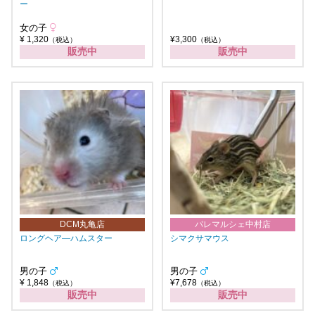
ー
女の子
¥ 1,320
¥3,300
（税込）
（税込）
販売中
販売中
DCM丸亀店
パレマルシェ中村店
ロングヘア―ハムスター
シマクサマウス
男の子
男の子
¥ 1,848
¥7,678
（税込）
（税込）
販売中
販売中