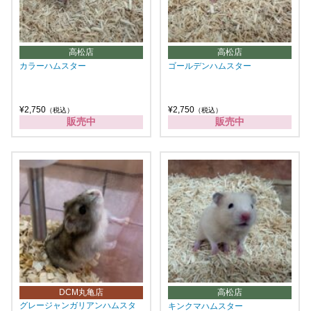
高松店
高松店
カラーハムスター
ゴールデンハムスター
¥2,750
¥2,750
（税込）
（税込）
販売中
販売中
DCM丸亀店
高松店
グレージャンガリアンハムスタ
キンクマハムスター