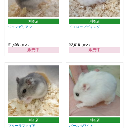
刈谷店
刈谷店
ジャンガリアン
イエロープディング
¥1,408
¥2,618
（税込）
（税込）
販売中
販売中
刈谷店
刈谷店
ブルーサファイア
パールホワイト