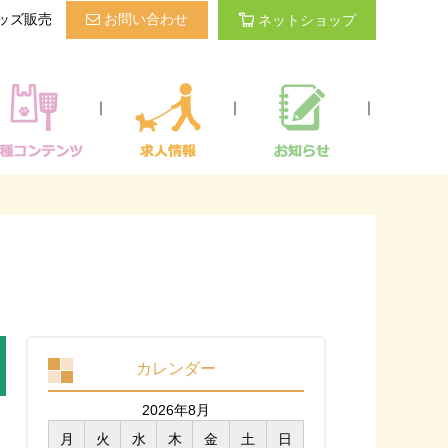
ッズ販売
お問い合わせ
ネットショップ
｜
｜
｜
カレンダー
2026年8月
月
火
水
木
金
土
日