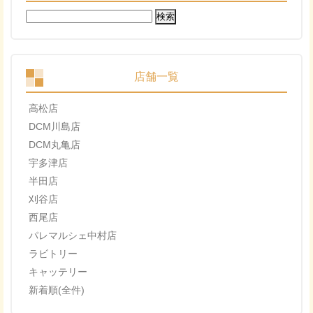
検
索:
店舗一覧
高松店
DCM川島店
DCM丸亀店
宇多津店
半田店
刈谷店
西尾店
パレマルシェ中村店
ラビトリー
キャッテリー
新着順(全件)