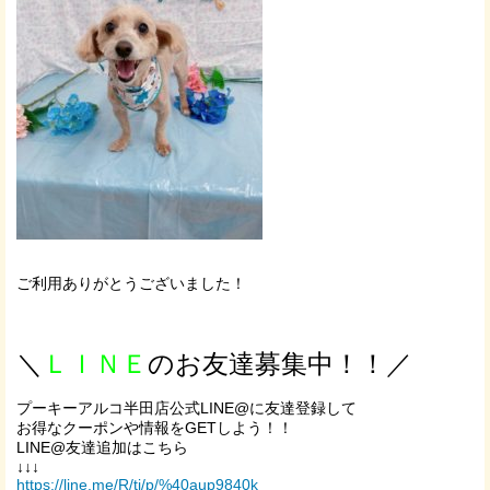
ご利用ありがとうございました！
＼
ＬＩＮＥ
のお友達募集中！！／
プーキーアルコ半田店公式LINE@に友達登録して
お得なクーポンや情報をGETしよう！！
LINE@友達追加はこちら
↓↓↓
https://line.me/R/ti/p/%40aup9840k