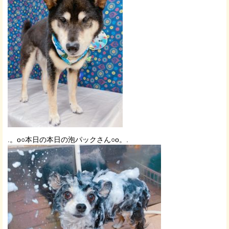
.。o○本日の本日の泡パックさん○o。.