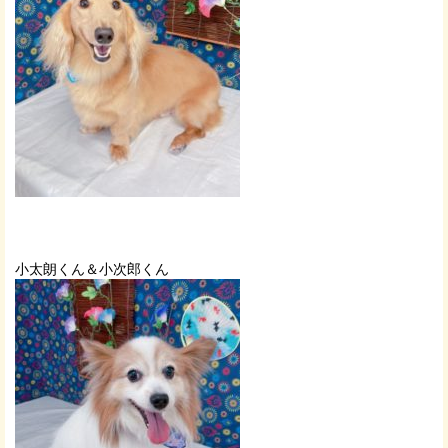
小太朗くん＆小次郎くん