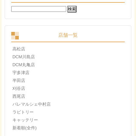
検
索:
店舗一覧
高松店
DCM川島店
DCM丸亀店
宇多津店
半田店
刈谷店
西尾店
パレマルシェ中村店
ラビトリー
キャッテリー
新着順(全件)