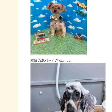
本日の泡パックさん.。o○