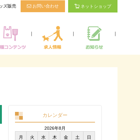
ッズ販売
お問い合わせ
ネットショップ
｜
｜
｜
カレンダー
2026年8月
月
火
水
木
金
土
日