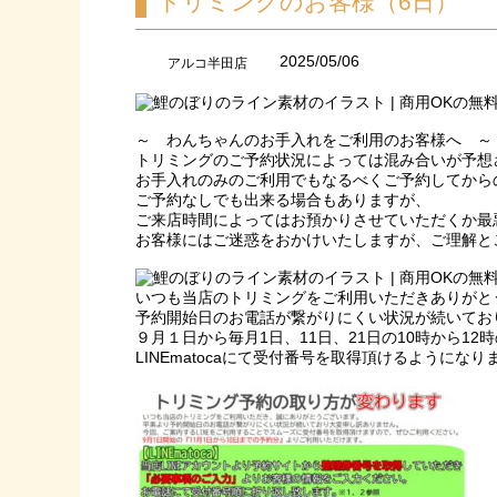
トリミングのお客様（6日）
2025/05/06
アルコ半田店
～ わんちゃんのお手入れをご利用のお客様へ ～
トリミングのご予約状況によっては混み合いが予想
お手入れのみのご利用でもなるべくご予約してから
ご予約なしでも出来る場合もありますが、
ご来店時間によってはお預かりさせていただくか最
お客様にはご迷惑をおかけいたしますが、ご理解と
いつも当店のトリミングをご利用いただきありがと
予約開始日のお電話が繋がりにくい状況が続いてお
９月１日から毎月1日、11日、21日の10時から12
LINEmatocaにて受付番号を取得頂けるようにな