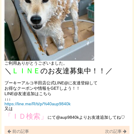
ご利用ありがとうございました。
＼
ＬＩＮＥ
のお友達募集中！！／
プーキーアルコ半田店公式LINE@に友達登録して
お得なクーポンや情報をGETしよう！！
LINE@友達追加はこちら
↓↓↓
https://line.me/R/ti/p/%40aup9840k
又は
「ＩＤ検索」
にて@aup9840kよりお友達追加してね♡
前の記事
次の記事