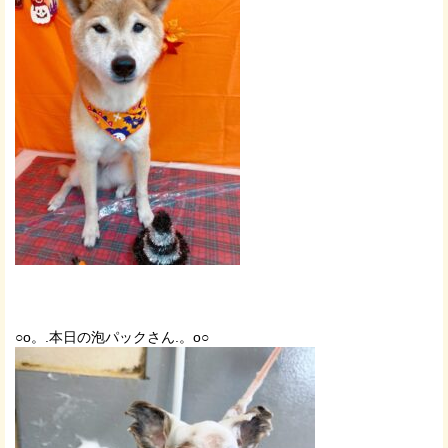
○o。.本日の泡パックさん.。o○