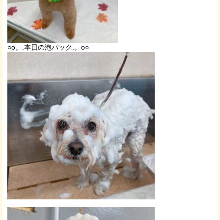
○o。.本日の泡パック.。o○