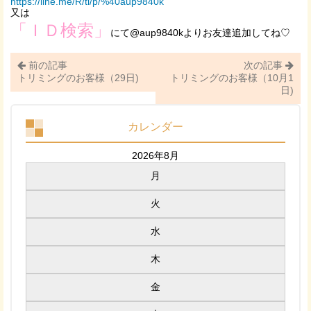
https://line.me/R/ti/p/%40aup9840k
又は
「ＩＤ検索」
にて@aup9840kよりお友達追加してね♡
前の記事
次の記事
トリミングのお客様（29日)
トリミングのお客様（10月1
日)
カレンダー
2026年8月
月
火
水
木
金