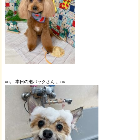
○o。.本日の泡パックさん.。o○