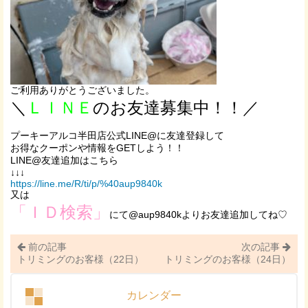
ご利用ありがとうございました。
＼
ＬＩＮＥ
のお友達募集中！！／
プーキーアルコ半田店公式LINE@に友達登録して
お得なクーポンや情報をGETしよう！！
LINE@友達追加はこちら
↓↓↓
https://line.me/R/ti/p/%40aup9840k
又は
「ＩＤ検索」
にて@aup9840kよりお友達追加してね♡
前の記事
次の記事
トリミングのお客様（22日）
トリミングのお客様（24日）
カレンダー