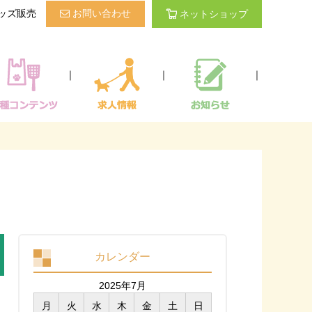
ッズ販売
お問い合わせ
ネットショップ
｜
｜
｜
カレンダー
2025年7月
月
火
水
木
金
土
日