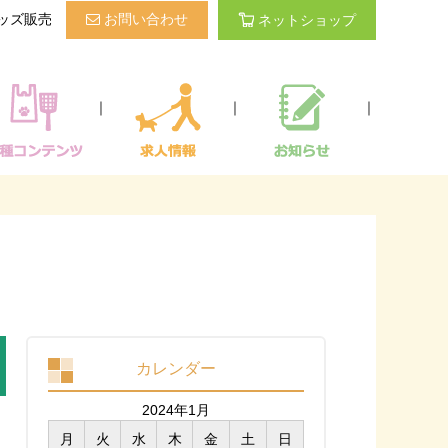
ッズ販売
お問い合わせ
ネットショップ
｜
｜
｜
カレンダー
2024年1月
月
火
水
木
金
土
日