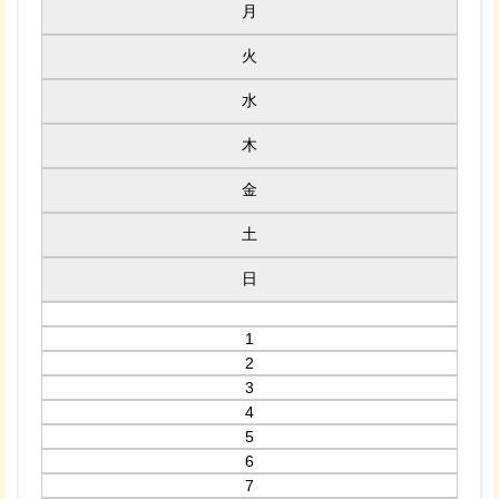
月
火
水
木
金
土
日
1
2
3
4
5
6
7