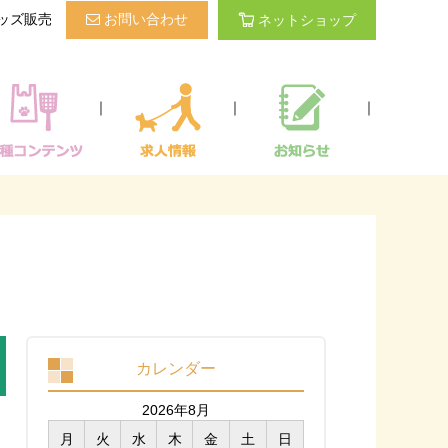
ッズ販売
お問い合わせ
ネットショップ
｜
｜
｜
カレンダー
2026年8月
月
火
水
木
金
土
日