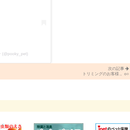
(@pooky_pet)
次の記事
トリミングのお客様.。o○