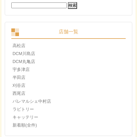
検
索:
店舗一覧
高松店
DCM川島店
DCM丸亀店
宇多津店
半田店
刈谷店
西尾店
パレマルシェ中村店
ラビトリー
キャッテリー
新着順(全件)