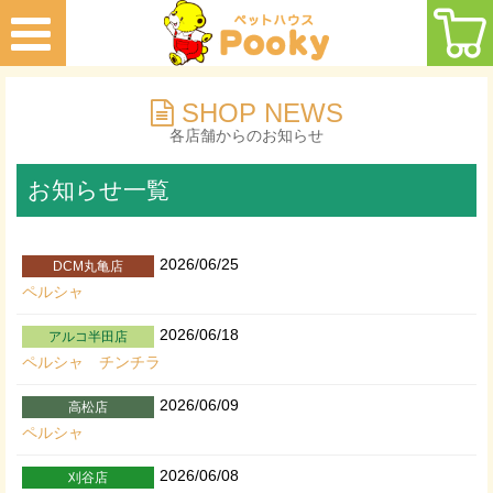
SHOP NEWS
各店舗からのお知らせ
お知らせ一覧
2026/06/25
DCM丸亀店
ペルシャ
2026/06/18
アルコ半田店
ペルシャ チンチラ
2026/06/09
高松店
ペルシャ
2026/06/08
刈谷店