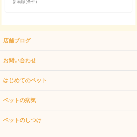
新着順(全件)
店舗ブログ
お問い合わせ
はじめてのペット
ペットの病気
ペットのしつけ