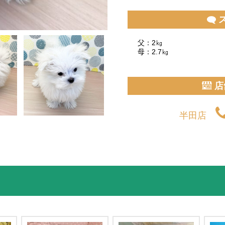
父：2㎏
母：2.7㎏
店
半田店