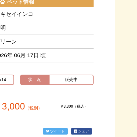
ペット情報
セキセイインコ
不明
グリーン
026年 06月 17日 頃
状 況
販売中
k14
3,000
￥3,300（税込）
（税別）
ツイート
シェア