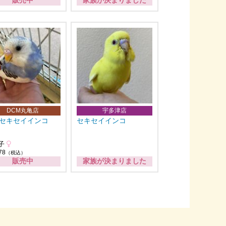
販売中
家族が決まりました
DCM丸亀店
宇多津店
セキセイインコ
セキセイインコ
子
78
（税込）
販売中
家族が決まりました