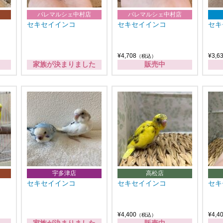
パレマルシェ中村店
パレマルシェ中村店
セキセイインコ
セキセイインコ
セキ
¥4,708
¥3,6
（税込）
家族が決まりました
販売中
宇多津店
高松店
セキセイインコ
セキセイインコ
セキ
¥4,400
¥4,4
（税込）