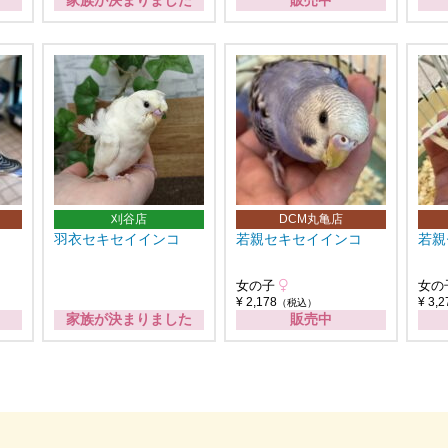
家族が決まりました
販売中
刈谷店
DCM丸亀店
羽衣セキセイインコ
若親セキセイインコ
若親
女の子
女の
¥ 2,178
¥ 3,2
（税込）
家族が決まりました
販売中