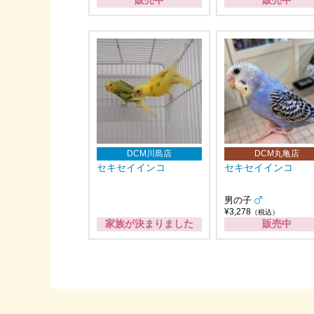
販売中
販売中
DCM川島店
DCM丸亀店
セキセイインコ
セキセイインコ
男の子
¥3,278
（税込）
家族が決まりました
販売中