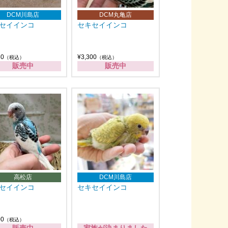
DCM川島店
DCM丸亀店
セイインコ
セキセイインコ
30
¥3,300
（税込）
（税込）
販売中
販売中
高松店
DCM川島店
セイインコ
セキセイインコ
00
（税込）