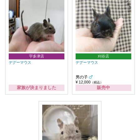
宇多津店
刈谷店
デグーマウス
デグーマウス
男の子
¥ 12,000
（税込）
家族が決まりました
販売中