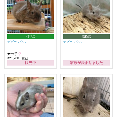
刈谷店
高松店
デグーマウス
デグーマウス
女の子
¥21,780
（税込）
販売中
家族が決まりました