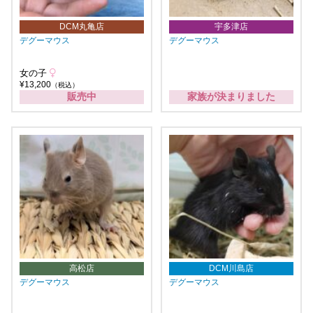
DCM丸亀店
宇多津店
デグーマウス
デグーマウス
女の子
¥13,200
（税込）
販売中
家族が決まりました
高松店
DCM川島店
デグーマウス
デグーマウス