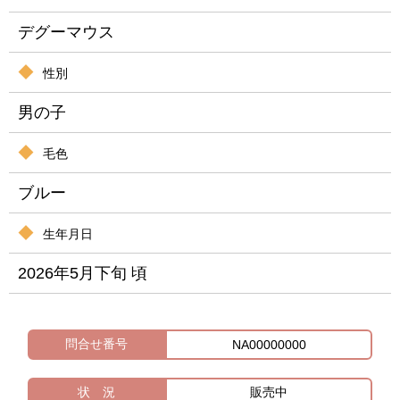
デグーマウス
性別
男の子
毛色
ブルー
生年月日
2026年5月下旬 頃
問合せ番号
NA00000000
状 況
販売中