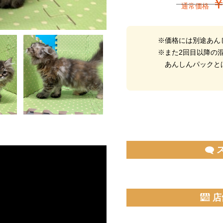
￥
通常価格
※価格には別途あんし
※また2回目以降の
あんしんパックと
店