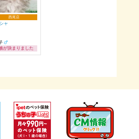
西尾店
シャ
子
族が決まりました