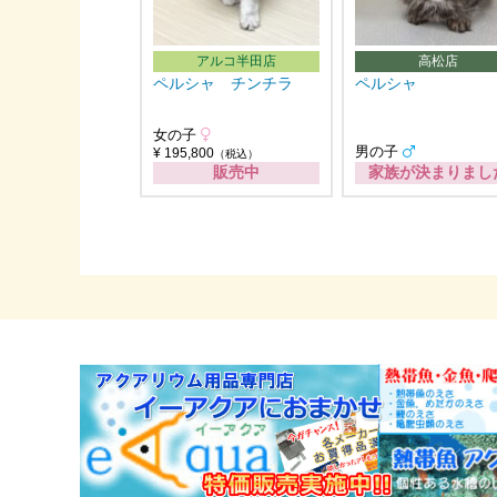
アルコ半田店
高松店
ペルシャ チンチラ
ペルシャ
女の子
男の子
¥ 195,800
（税込）
販売中
家族が決まりまし