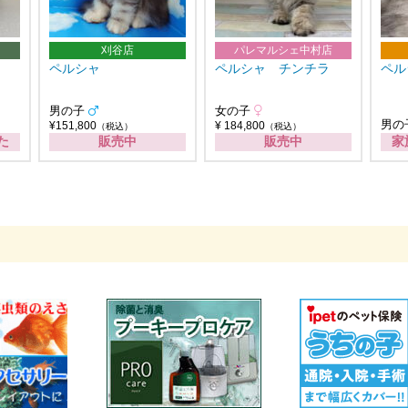
刈谷店
パレマルシェ中村店
ペルシャ
ペルシャ チンチラ
ペル
男の子
女の子
男の
¥151,800
¥ 184,800
（税込）
（税込）
た
販売中
販売中
家