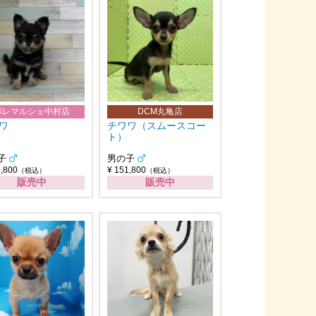
パレマルシェ中村店
DCM丸亀店
ワ
チワワ（スムースコー
ト）
子
男の子
5,800
¥ 151,800
（税込）
（税込）
販売中
販売中