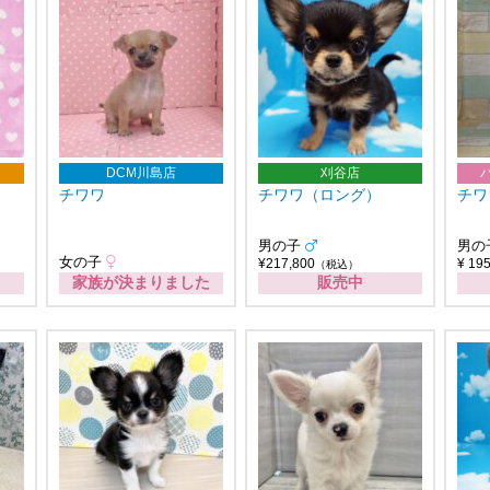
DCM川島店
刈谷店
チワワ
チワワ（ロング）
チワ
男の子
男の
女の子
¥217,800
¥ 19
（税込）
家族が決まりました
販売中