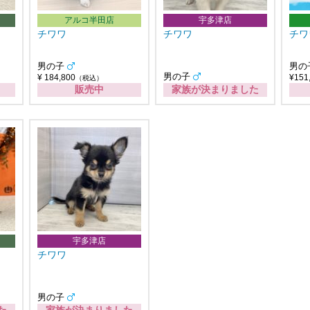
アルコ半田店
宇多津店
チワワ
チワワ
チワ
男の子
男の
男の子
¥ 184,800
¥151
（税込）
販売中
家族が決まりました
宇多津店
チワワ
男の子