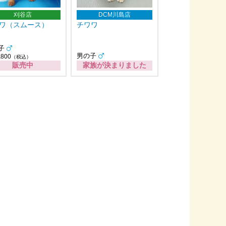
刈谷店
DCM川島店
ワ（スムース）
チワワ
子
男の子
,800
（税込）
販売中
家族が決まりました