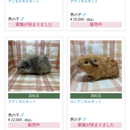
テッセルモルモット
テディモルモット
男の子
男の子
¥ 25,000
（税込）
家族が決まりました
販売中
高松店
高松店
テディモルモット
ロシアンモルモット
男の子
男の子
¥ 22,000
（税込）
販売中
家族が決まりました