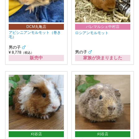
DCM丸亀店
パレマルシェ中村店
アビシニアンモルモット（巻き
ロシアンモルモット
毛）
男の子
男の子
¥ 8,778
（税込）
販売中
家族が決まりました
刈谷店
刈谷店