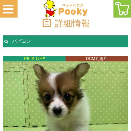
詳細情報
パピヨン
PICK UP!!
DCM丸亀店