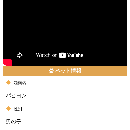
ペット情報
種類名
パピヨン
性別
男の子