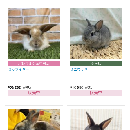
パレマルシェ中村店
高松店
ロップイヤー
ミニウサギ
¥25,080
¥10,890
（税込）
（税込）
販売中
販売中