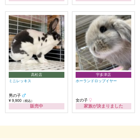
高松店
宇多津店
ミニレッキス
ホーランドロップイヤー
男の子
女の子
¥ 9,900
（税込）
販売中
家族が決まりました