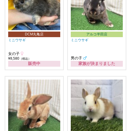
DCM丸亀店
アルコ半田店
ミニウサギ
ミニウサギ
女の子
男の子
¥8,580
（税込）
販売中
家族が決まりました