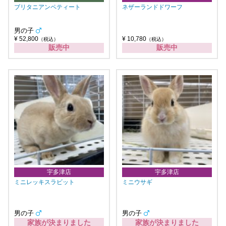
ブリタニアンペティート
ネザーランドドワーフ
男の子
¥ 52,800
¥ 10,780
（税込）
（税込）
販売中
販売中
宇多津店
宇多津店
ミニレッキスラビット
ミニウサギ
男の子
男の子
家族が決まりました
家族が決まりました