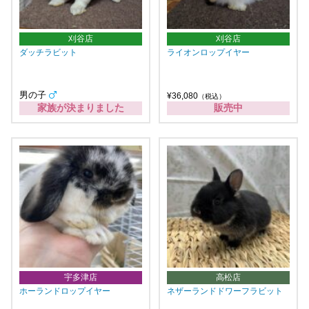
刈谷店
刈谷店
ダッチラビット
ライオンロップイヤー
男の子
¥36,080
（税込）
家族が決まりました
販売中
宇多津店
高松店
ホーランドロップイヤー
ネザーランドドワーフラビット