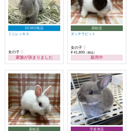
DCM川島店
高松店
ミニレッキス
ダッチラビット
女の子
女の子
¥ 41,800
（税込）
家族が決まりました
販売中
高松店
宇多津店