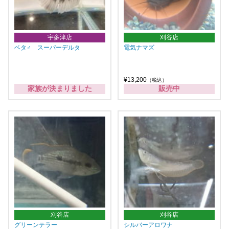
宇多津店
刈谷店
ベタ♂ スーパーデルタ
電気ナマズ
¥13,200
（税込）
家族が決まりました
販売中
刈谷店
刈谷店
グリーンテラー
シルバーアロワナ