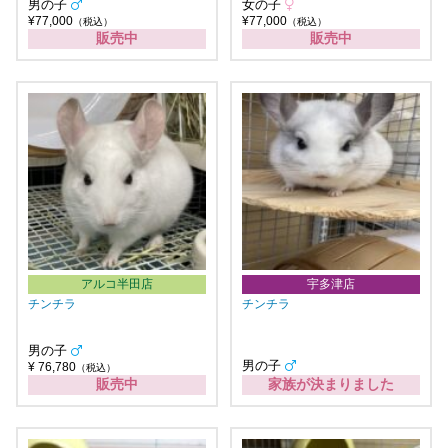
男の子
女の子
¥77,000
¥77,000
（税込）
（税込）
販売中
販売中
アルコ半田店
宇多津店
チンチラ
チンチラ
男の子
男の子
¥ 76,780
（税込）
販売中
家族が決まりました