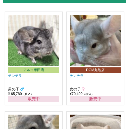
アルコ半田店
DCM丸亀店
チンチラ
チンチラ
男の子
女の子
¥ 65,780
¥70,400
（税込）
（税込）
販売中
販売中