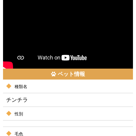
ペット情報
種類名
チンチラ
性別
毛色