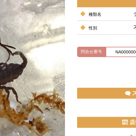
種類名
性別
問合せ番号
NA000000
店