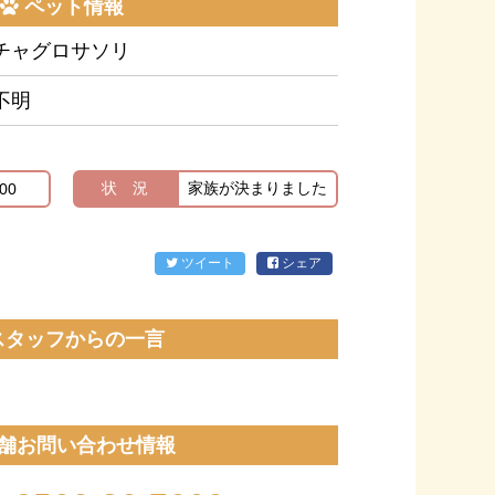
ペット情報
チャグロサソリ
不明
状 況
家族が決まりました
00
ツイート
シェア
スタッフからの一言
舗お問い合わせ情報