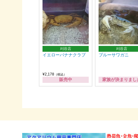
刈谷店
刈谷店
イエローバナナクラブ
ブルーサワガニ
¥2,178
（税込）
販売中
家族が決まりまし