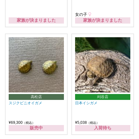
女の子
家族が決まりました
家族が決まりました
高松店
刈谷店
スジクビニオイガメ
日本イシガメ
¥69,300
¥5,038
（税込）
（税込）
販売中
入荷待ち