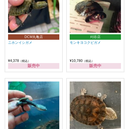
DCM丸亀店
刈谷店
ニホンイシガメ
モンキヨコクビガメ
¥4,378
¥10,780
（税込）
（税込）
販売中
販売中