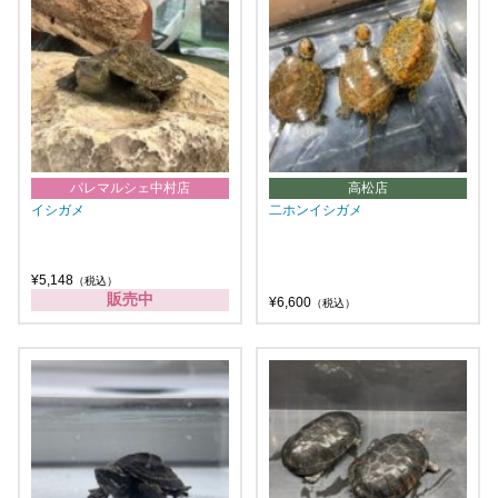
パレマルシェ中村店
高松店
イシガメ
二ホンイシガメ
¥5,148
（税込）
販売中
¥6,600
（税込）