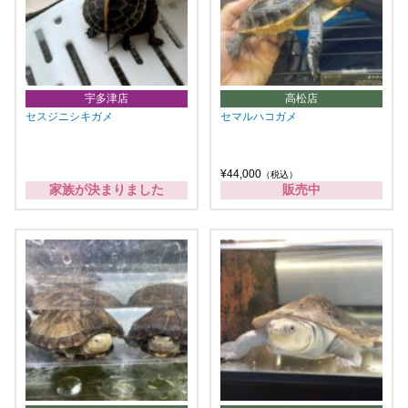
宇多津店
高松店
セスジニシキガメ
セマルハコガメ
¥44,000
（税込）
家族が決まりました
販売中