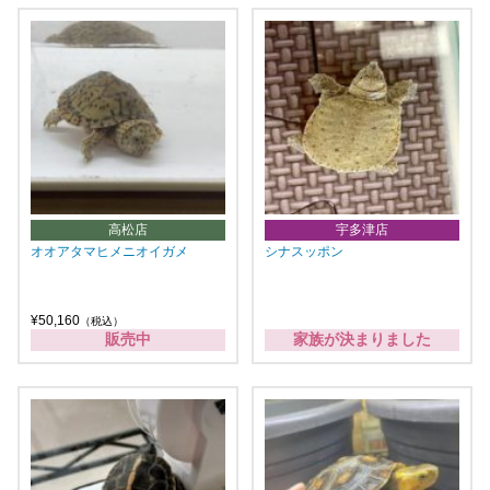
高松店
宇多津店
オオアタマヒメニオイガメ
シナスッポン
¥50,160
（税込）
販売中
家族が決まりました