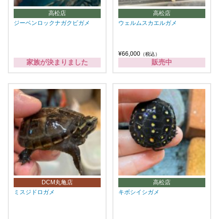
高松店
高松店
ジーベンロックナガクビガメ
ウェルムスカエルガメ
¥66,000
（税込）
家族が決まりました
販売中
DCM丸亀店
高松店
ミスジドロガメ
キボシイシガメ