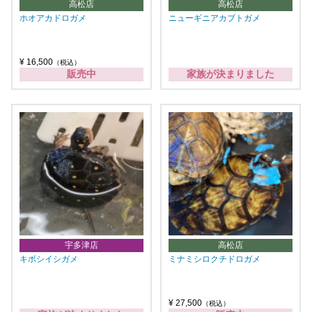
高松店
高松店
ホオアカドロガメ
ニューギニアカブトガメ
¥ 16,500
（税込）
販売中
家族が決まりました
宇多津店
高松店
キボシイシガメ
ミナミシロクチドロガメ
¥ 27,500
（税込）