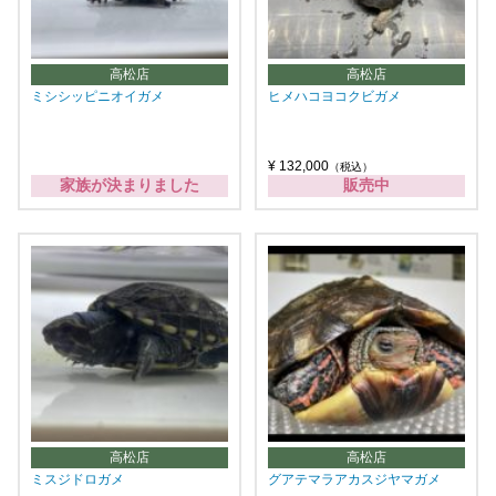
高松店
高松店
ミシシッピニオイガメ
ヒメハコヨコクビガメ
¥ 132,000
（税込）
家族が決まりました
販売中
高松店
高松店
ミスジドロガメ
グアテマラアカスジヤマガメ