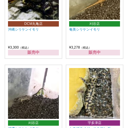
DCM丸亀店
刈谷店
沖縄シリケンイモリ
奄美シリケンイモリ
¥3,300
¥3,278
（税込）
（税込）
販売中
販売中
刈谷店
宇多津店