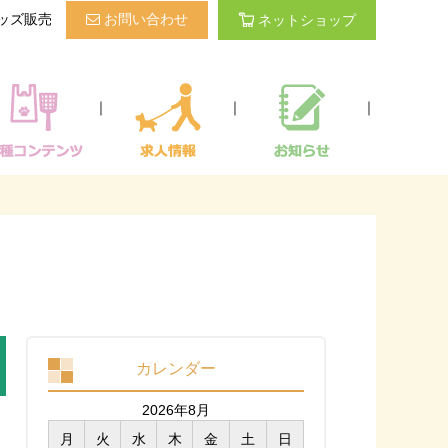
ッズ販売
お問い合わせ
ネットショップ
｜
｜
｜
カレンダー
2026年8月
月
火
水
木
金
土
日