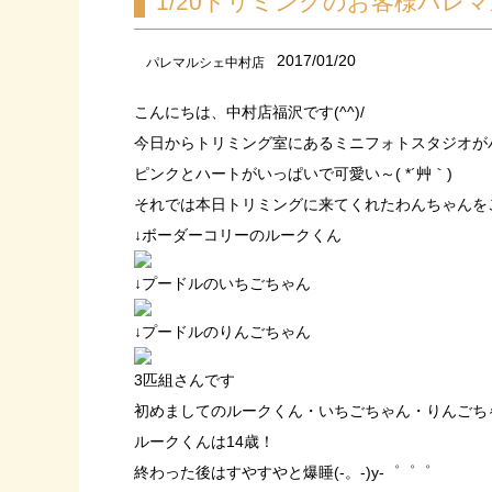
1/20トリミングのお客様パレ
2017/01/20
パレマルシェ中村店
こんにちは、中村店福沢です(^^)/
今日からトリミング室にあるミニフォトスタジオが
ピンクとハートがいっぱいで可愛い～( *´艸｀)
それでは本日トリミングに来てくれたわんちゃんを
↓ボーダーコリーのルークくん
↓プードルのいちごちゃん
↓プードルのりんごちゃん
3匹組さんです
初めましてのルークくん・いちごちゃん・りんごちゃん
ルークくんは14歳！
終わった後はすやすやと爆睡(-。-)y-゜゜゜