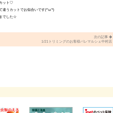
カット♡
うカットでお似合いです(*’ω’*)
までした☆
次の記事
1/21トリミングのお客様パレマルシェ中村店