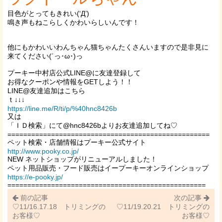
目色がとってもきれい(‘Д’)
鳴き声もねこらしくかわいらしいんです！
他にもかわいいわんちゃん猫ちゃんたくさんいますので是非見に
来てください(´っ･ω･)っ
プーキー中村店公式LINE@に友達登録して
お得なクーポンや情報をGETしよう！！
LINE@友達追加はこちら
ｔ↓↓↓
https://line.me/R/ti/p/%40hnc8426b
又は
「ＩＤ検索」にて@hnc8426bよりお友達追加してね♡
===================================================
ペット検索・店舗情報はプーキー公式サイト
http://www.pooky.co.jp/
NEW ネットショップがリニューアルしました！
ペット用品販売・フード販売はイープーキーオンラインショップ
https://e-pooky.jp/
==================================================
前の記事
次の記事
♡11/16.17.18 トリミングの
♡11/19.20.21 トリミングの
お客様♡
お客様♡