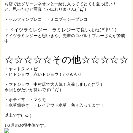
お店ではグリーンネオンと一緒に入っててとても夏っぽい！
と、思ったけど写真じゃ伝わりません( ﾟДﾟ)
・セルフィンプレコ ・ミニブッシープレコ
・ドイツラミレジー ラミレジーて良いよね( *´艸｀)
ドイツラミレジーと思いきや、先輩のコバルトブルーさんが警戒
中
☆☆☆☆☆その他☆☆☆☆☆
・ヤマトヌマエビ
・ヒドジョウ 赤いドジョウ！かわいい♪
・マドジョウ 中村店で大人気！入荷しました(*’▽’)
今回もがたいが良いです( ﾟДﾟ)
・ホテイ草 ・マツモ
・水草鉛巻き ・レイアウト水草 色々入ってます！
以上です( ˘ω˘)
↓６月のお得生体です↓