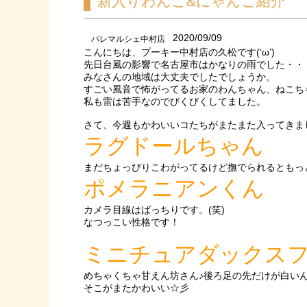
新入りわんこ&にゃんこ紹介
2020/09/09
パレマルシェ中村店
こんにちは、プーキー中村店の久松です(‘ω’)
先日台風の影響で名古屋市はかなりの雨でした・・
みなさんの地域は大丈夫でしたでしょうか。
すごい風音で怖がってるお家のわんちゃん、ねこちゃ
私も雷は苦手なのでびくびくしてました。
さて、今週もかわいいコたちがまたまた入ってきま
ラグドールちゃん
まだちょっぴりこわがってるけど撫でられるともっ
ポメラニアンくん
カメラ目線はばっちりです。(笑)
なつっこい性格です！
ミニチュアダックス
めちゃくちゃ甘えん坊さん♪後ろ足の先だけが白い
そこがまたかわいい☆彡