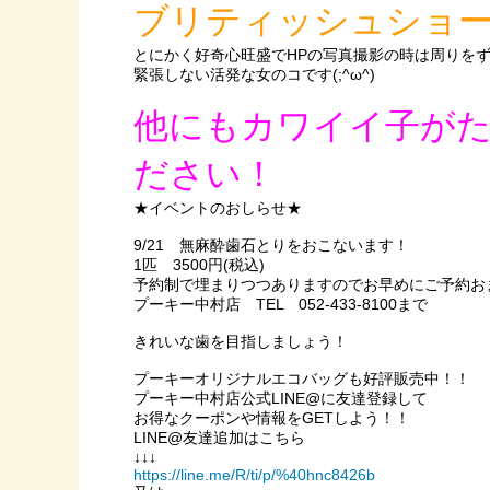
ブリティッシュショ
とにかく好奇心旺盛でHPの写真撮影の時は周りをず
緊張しない活発な女のコです(;^ω^)
他にもカワイイ子が
ださい！
★イベントのおしらせ★
9/21 無麻酔歯石とりをおこないます！
1匹 3500円(税込)
予約制で埋まりつつありますのでお早めにご予約おまち
プーキー中村店 TEL 052-433-8100まで
きれいな歯を目指しましょう！
プーキーオリジナルエコバッグも好評販売中！！
プーキー中村店公式LINE@に友達登録して
お得なクーポンや情報をGETしよう！！
LINE@友達追加はこちら
↓↓↓
https://line.me/R/ti/p/%40hnc8426b