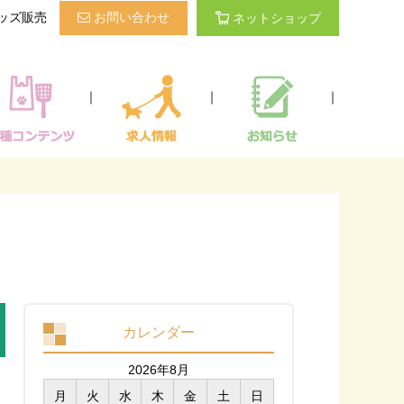
ッズ販売
お問い合わせ
ネットショップ
｜
｜
｜
カレンダー
2026年8月
月
火
水
木
金
土
日