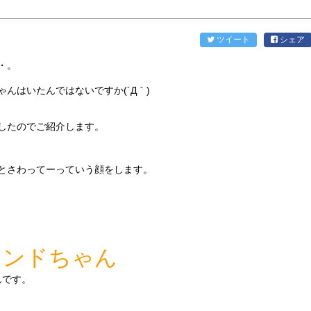
ツイート
シェア
・。
んはいたんではないですか(´Д｀)
したのでご紹介します。
とさわってーっていう顔をします。
フンドちゃん
んです。