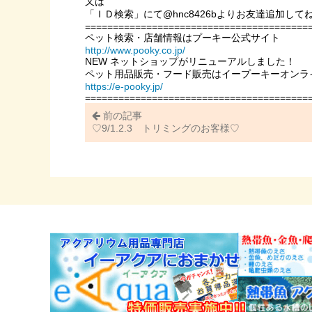
又は
「ＩＤ検索」にて@hnc8426bよりお友達追加して
========================================
ペット検索・店舗情報はプーキー公式サイト
http://www.pooky.co.jp/
NEW ネットショップがリニューアルしました！
ペット用品販売・フード販売はイープーキーオンラ
https://e-pooky.jp/
========================================
前の記事
♡9/1.2.3 トリミングのお客様♡