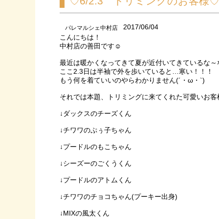
♡6/2.3 トリミングのお客様
2017/06/04
パレマルシェ中村店
こんにちは！
中村店の善田です☺
最近は暖かくなってきて夏が近付いてきているな～
ここ2.3日は半袖で外を歩いていると…寒い！！！
もう何を着ていいのやらわかりません(´・ω・`)
それでは本題、トリミングに来てくれた可愛いお客様を
↓ダックスのチーズくん
↓チワワのぷぅ子ちゃん
↓プードルのもこちゃん
↓シーズーのごくうくん
↓プードルのアトムくん
↓チワワのチョコちゃん(プーキー出身)
↓MIXの風太くん