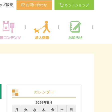
ッズ販売
お問い合わせ
ネットショップ
｜
｜
｜
カレンダー
2026年8月
月
火
水
木
金
土
日