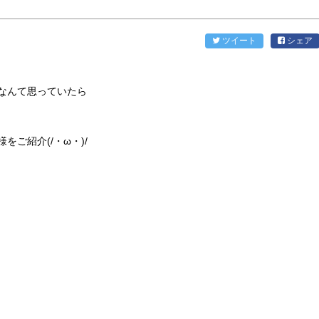
♡
ツイート
シェア
なんて思っていたら
ご紹介(/・ω・)/