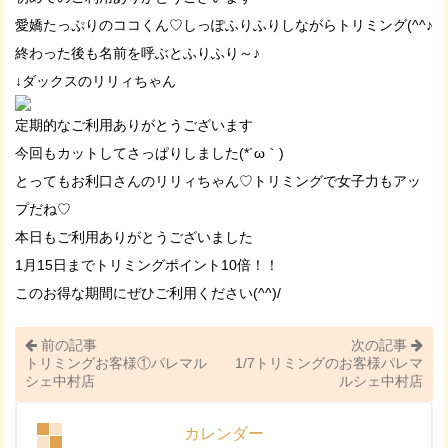
愛嬌たっぷりのココくん♡しっぽふりふりしながらトリミング(^^♪
終わった後も名前を呼ぶとふりふり～♪
↓ダックスのリリィちゃん
定期的なご利用ありがとうございます
今回もカットしてさっぱりしました(*´ω｀)
とってもお利口さんのリリィちゃん♡トリミングで女子力もアッ
プだね♡
本日もご利用ありがとうございました
1月15日までトリミングポイント10倍！！
このお得な期間にぜひご利用ください(^^)/
前の記事
次の記事
トリミングお客様①パレマル
1/7トリミングのお客様パレマ
シェ中村店
ルシェ中村店
カレンダー